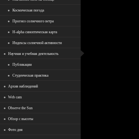
Космическая погода
Прогноз солнечного ветра
H-alpha синоптическая карта
Индексы солнечной активности
Научная и учебная деятельность
Публикации
Студенческая практика
Архив наблюдений
Wеb cam
Observe the Sun
Обзор с высоты
Фото дня