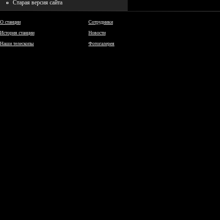
Старая версия сайта
О станции
Сотрудники
История станции
Новости
Наши телескопы
Фотогалерея