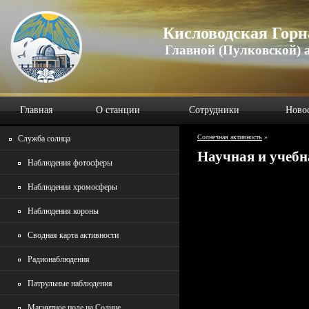
Кисловодская Горн
Главной (Пулковской) 
Главная
О станции
Сотрудники
Ново
Солнечная активность
»
Служба солнца
Научная и учебн
Наблюдения фотосферы
Наблюдения хромосферы
Наблюдения короны
Сводная карта активности
Радионаблюдения
Патрульные наблюдения
Магнитное поле на Солнце