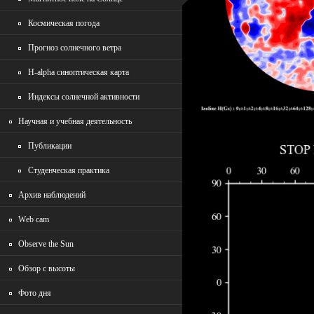
Космическая погода
Прогноз солнечного ветра
H-alpha синоптическая карта
Индексы солнечной активности
Научная и учебная деятельность
Публикации
Студенческая практика
Архив наблюдений
Wеb cam
Observe the Sun
Обзор с высоты
Фото дня