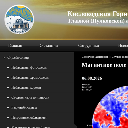
Кисловодская Горн
Главной (Пулковской) 
Главная
О станции
Сотрудники
Ново
Солнечная активность
»
Служба солн
Служба солнца
Магнитное поле
Наблюдения фотосферы
Наблюдения хромосферы
Наблюдения короны
Сводная карта активности
Радионаблюдения
Патрульные наблюдения
Магнитное поле на Солнце