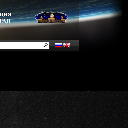
нция
 РАН