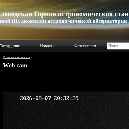
ловодская Горная астрономическая ста
вной (Пулковской) астрономической обсерватории
Сотрудники
Новости
Фотогалерея
Солнечная активность
»
Wеb cam