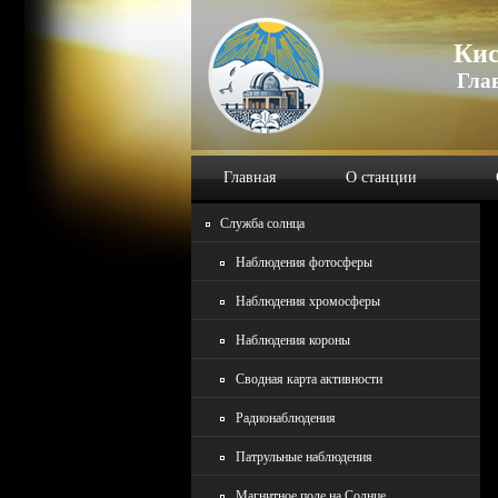
Кис
Гла
Главная
О станции
Служба солнца
Наблюдения фотосферы
Наблюдения хромосферы
Наблюдения короны
Сводная карта активности
Радионаблюдения
Патрульные наблюдения
Магнитное поле на Солнце