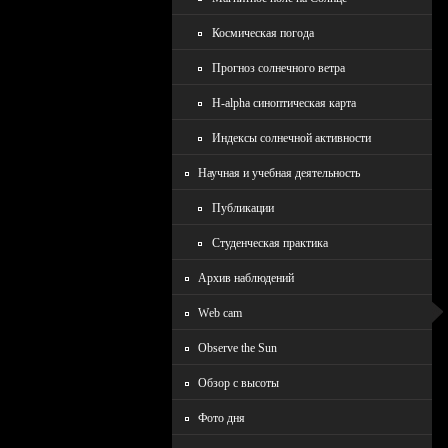
Космическая погода
Прогноз солнечного ветра
H-alpha синоптическая карта
Индексы солнечной активности
Научная и учебная деятельность
Публикации
Студенческая практика
Архив наблюдений
Wеb cam
Observe the Sun
Обзор с высоты
Фото дня