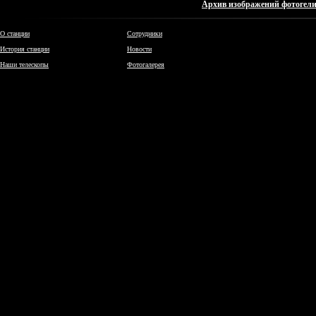
Архив изображений фотогел
О станции
Сотрудники
История станции
Новости
Наши телескопы
Фотогалерея