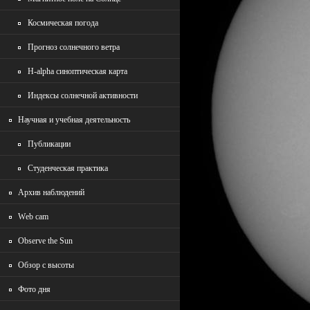
Космическая погода
Прогноз солнечного ветра
H-alpha синоптическая карта
Индексы солнечной активности
Научная и учебная деятельность
Публикации
Студенческая практика
Архив наблюдений
Wеb cam
Observe the Sun
Обзор с высоты
Фото дня