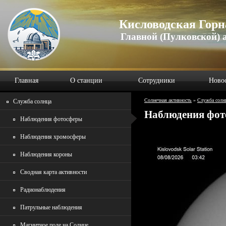
Кисловодская Горн
Главной (Пулковской) 
Главная
О станции
Сотрудники
Ново
Солнечная активность
»
Служба солн
Служба солнца
Наблюдения фо
Наблюдения фотосферы
Наблюдения хромосферы
Наблюдения короны
Сводная карта активности
Радионаблюдения
Патрульные наблюдения
Магнитное поле на Солнце