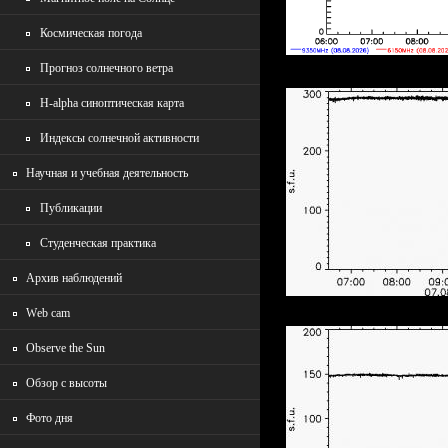
Космическая погода
Прогноз солнечного ветра
H-alpha синоптическая карта
Индексы солнечной активности
Научная и учебная деятельность
Публикации
Студенческая практика
Архив наблюдений
Wеb cam
Observe the Sun
Обзор с высоты
Фото дня