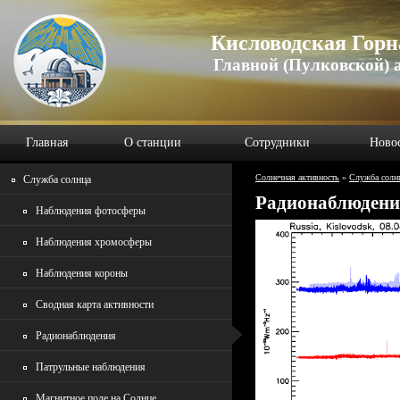
Кисловодская Горн
Главной (Пулковской) 
Главная
О станции
Сотрудники
Ново
Солнечная активность
»
Служба солн
Служба солнца
Радионаблюдени
Наблюдения фотосферы
Наблюдения хромосферы
Наблюдения короны
Сводная карта активности
Радионаблюдения
Патрульные наблюдения
Магнитное поле на Солнце