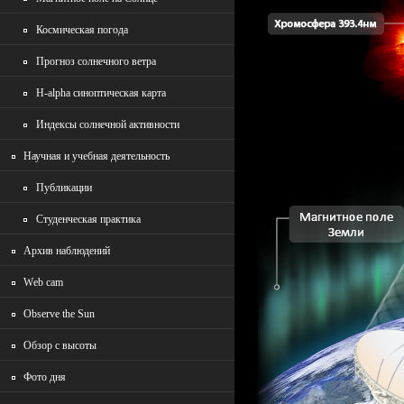
Космическая погода
Прогноз солнечного ветра
H-alpha синоптическая карта
Индексы солнечной активности
Научная и учебная деятельность
Публикации
Студенческая практика
Архив наблюдений
Wеb cam
Observe the Sun
Обзор с высоты
Фото дня