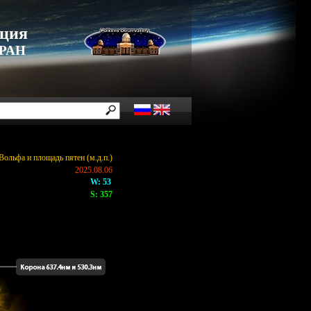
нция
 РАН
Вольфа и площадь пятен (м.д.п.)
2025.08.06
W: 53
S: 357