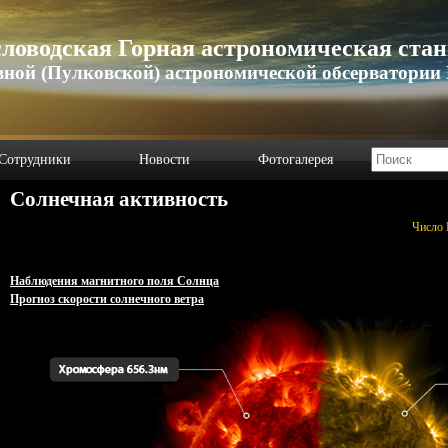
ловодская Горная астрономическая ста
вной (Пулковской) астрономической обсерватории
Сотрудники
Новости
Фотогалерея
Солнечная активность
Число 
Наблюдения магнитного поля Солнца
Прогноз скорости солнечного ветра