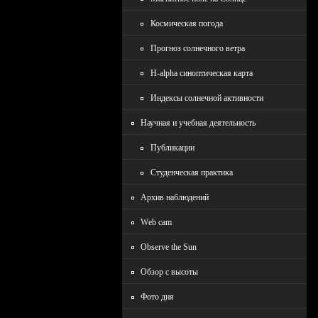
Космическая погода
Прогноз солнечного ветра
H-alpha синоптическая карта
Индексы солнечной активности
Научная и учебная деятельность
Публикации
Студенческая практика
Архив наблюдений
Wеb cam
Observe the Sun
Обзор с высоты
Фото дня