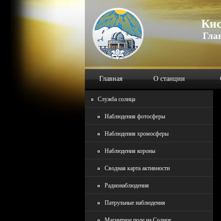
Кис
Гла
Главная
О станции
Служба солнца
Наблюдения фотосферы
Наблюдения хромосферы
Наблюдения короны
Сводная карта активности
Радионаблюдения
Патрульные наблюдения
Магнитное поле на Солнце