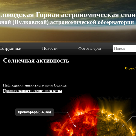
ловодская Горная астрономическая ста
вной (Пулковской) астрономической обсерватории
Сотрудники
Новости
Фотогалерея
Солнечная активность
Число 
Наблюдения магнитного поля Солнца
Прогноз скорости солнечного ветра