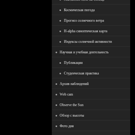
Космическая погода
Прогноз солнечного ветра
H-alpha синоптическая карта
Индексы солнечной активности
Научная и учебная деятельность
Публикации
Студенческая практика
Архив наблюдений
Wеb cam
Observe the Sun
Обзор с высоты
Фото дня