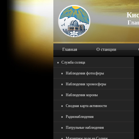
Кис
Гла
Главная
О станции
Служба солнца
Наблюдения фотосферы
Наблюдения хромосферы
Наблюдения короны
Сводная карта активности
Радионаблюдения
Патрульные наблюдения
Магнитное поле на Солнце