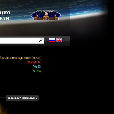
нция
 РАН
Вольфа и площадь пятен (м.д.п.)
2025.08.06
W: 53
S: 357